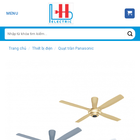
Skip
to
MENU
content
Trang chủ
/
Thiết bị điện
/
Quạt trần Panasonic