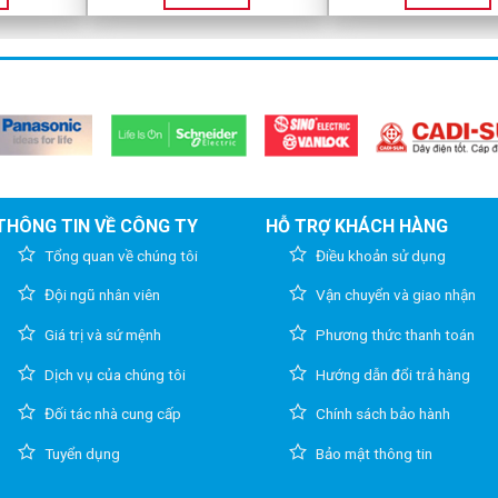
THÔNG TIN VỀ CÔNG TY
HỖ TRỢ KHÁCH HÀNG
Tổng quan về chúng tôi
Điều khoản sử dụng
Đội ngũ nhân viên
Vận chuyển và giao nhận
Giá trị và sứ mệnh
Phương thức thanh toán
Dịch vụ của chúng tôi
Hướng dẫn đổi trả hàng
Đối tác nhà cung cấp
Chính sách bảo hành
Tuyển dụng
Bảo mật thông tin