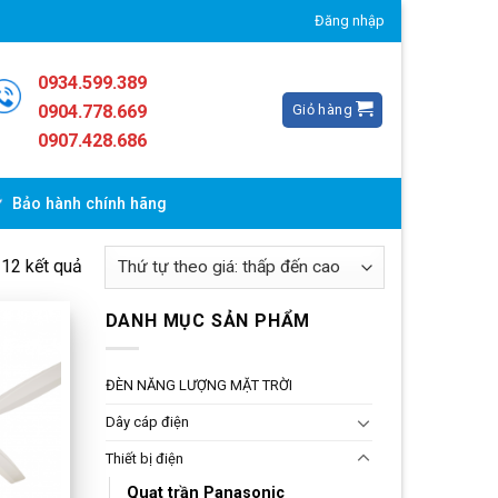
Đăng nhập
0934.599.389
Giỏ hàng
0904.778.669
0907.428.686
Bảo hành chính hãng
ả 12 kết quả
DANH MỤC SẢN PHẨM
ĐÈN NĂNG LƯỢNG MẶT TRỜI
Dây cáp điện
Thiết bị điện
Quạt trần Panasonic