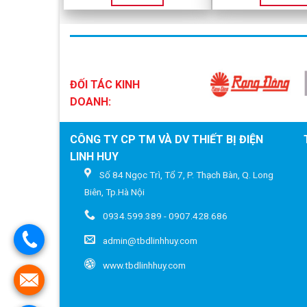
ĐỐI TÁC KINH
DOANH:
CÔNG TY CP TM VÀ DV THIẾT BỊ ĐIỆN
LINH HUY
Số 84 Ngọc Trì, Tổ 7, P. Thạch Bàn, Q. Long
Biên, Tp.Hà Nội
0934.599.389 - 0907.428.686
admin@tbdlinhhuy.com
www.tbdlinhhuy.com