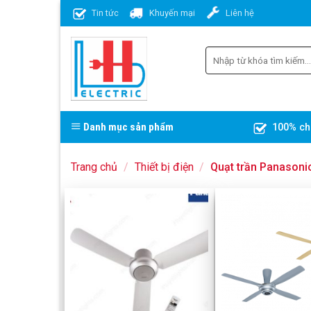
Skip
Tin tức
Khuyến mại
Liên hệ
to
content
Danh mục sản phẩm
100% ch
Trang chủ
/
Thiết bị điện
/
Quạt trần Panasoni