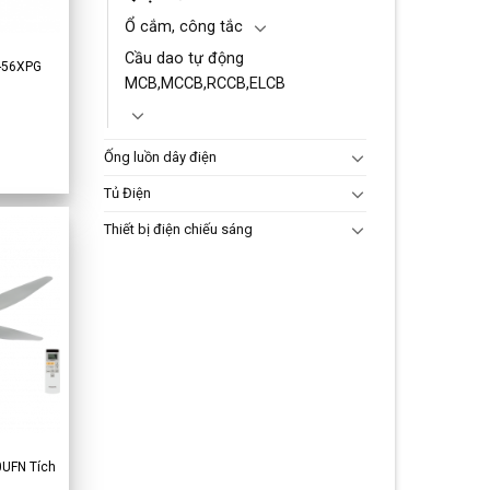
Ổ cắm, công tắc
Cầu dao tự động
F-56XPG
MCB,MCCB,RCCB,ELCB
Ống luồn dây điện
Tủ Điện
Thiết bị điện chiếu sáng
0UFN Tích