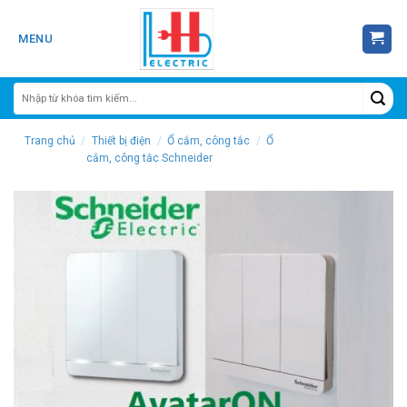
Skip
to
MENU
content
Trang chủ
/
Thiết bị điện
/
Ổ cắm, công tắc
/
Ổ
cắm, công tắc Schneider