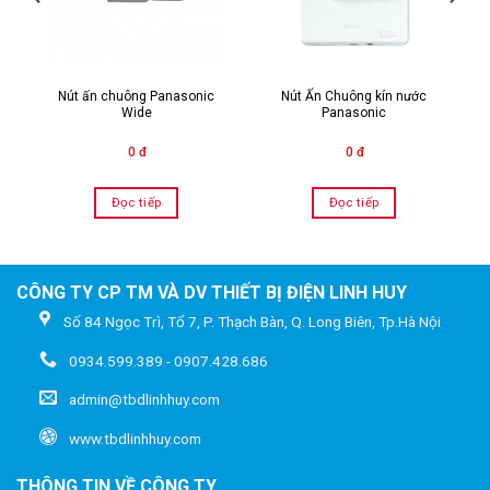
Nút ấn chuông Panasonic
Nút Ấn Chuông kín nước
Wide
Panasonic
0 đ
0 đ
Đọc tiếp
Đọc tiếp
CÔNG TY CP TM VÀ DV THIẾT BỊ ĐIỆN LINH HUY
Số 84 Ngọc Trì, Tổ 7, P. Thạch Bàn, Q. Long Biên, Tp.Hà Nội
0934.599.389 - 0907.428.686
admin@tbdlinhhuy.com
www.tbdlinhhuy.com
THÔNG TIN VỀ CÔNG TY