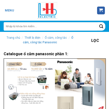
Skip
to
MENU
content
Trang chủ
/
Thiết bị điện
/
Ổ cắm, công tắc
/
Ổ
LỌC
cắm, công tắc Panasonic
Catalogue ổ cắm panasonic phần 1: