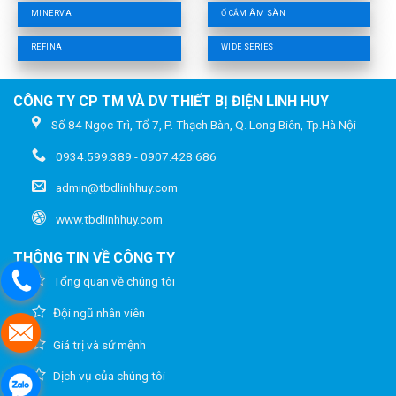
MINERVA
Ổ CẮM ÂM SÀN
REFINA
WIDE SERIES
CÔNG TY CP TM VÀ DV THIẾT BỊ ĐIỆN LINH HUY
Số 84 Ngọc Trì, Tổ 7, P. Thạch Bàn, Q. Long Biên, Tp.Hà Nội
0934.599.389 - 0907.428.686
admin@tbdlinhhuy.com
www.tbdlinhhuy.com
THÔNG TIN VỀ CÔNG TY
Tổng quan về chúng tôi
Đội ngũ nhân viên
Giá trị và sứ mệnh
Dịch vụ của chúng tôi