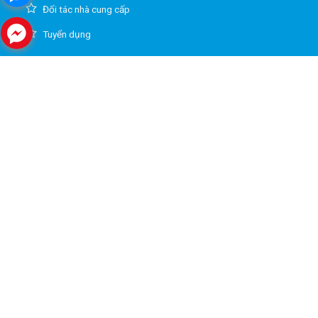
Đối tác nhà cung cấp
Tuyển dụng
HỖ TRỢ KHÁCH HÀNG
Điều khoản sử dụng
Vận chuyển và giao nhận
Phương thức thanh toán
Hướng dẫn đổi trả hàng
Chính sách bảo hành
Bảo mật thông tin
HÌNH THỨC THANH TOÁN