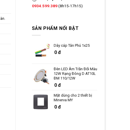
0934.599.389
(8h15-17h15)
oàn.
SẢN PHẨM NỔI BẬT
Dây cáp Tân Phú 1x25
0 đ
Đèn LED Âm Trần Đổi Màu
12W Rạng Đông D AT10L
ĐM 110/12W
0 đ
Mặt dùng cho 2 thiết bị
Minerva MY
0 đ