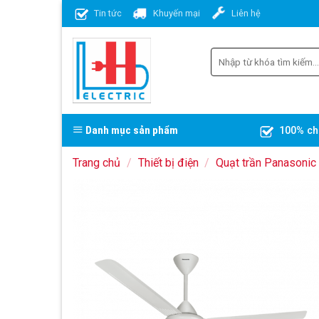
Skip
Tin tức
Khuyến mại
Liên hệ
to
content
Danh mục sản phẩm
100% ch
Trang chủ
/
Thiết bị điện
/
Quạt trần Panasonic