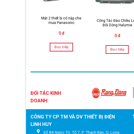
Mặt 2 thiết bị có nắp che
Chuông kín nước
Công Tắc Đảo Chiều L
mưa Panasonic
anasonic
Đôi Dòng Halumie
0 đ
0 đ
0 đ
Đọc tiếp
Đọc tiếp
Đọc tiếp
ĐỐI TÁC KINH
DOANH:
CÔNG TY CP TM VÀ DV THIẾT BỊ ĐIỆN
LINH HUY
Số 84 Ngọc Trì, Tổ 7, P. Thạch Bàn, Q. Long