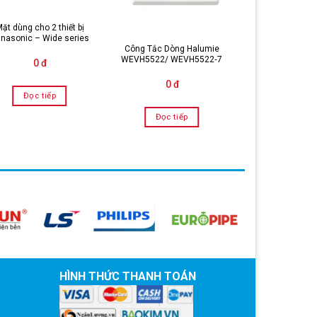
ặt dùng cho 2 thiết bị
Mặt có nắp 
nasonic – Wide series
Panason
Công Tắc Dòng Halumie
WEVH5522/ WEVH5522‑7
0 đ
0 đ
0 đ
Đọc tiếp
Đọc tiế
Đọc tiếp
HÌNH THỨC THANH TOÁN