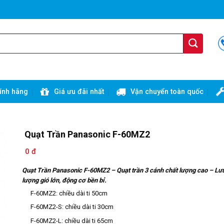
ính hãng
Giá ưu đãi nhất
Vận chuyển toàn quốc
Quạt Trần Panasonic F-60MZ2
0 đ
Quạt Trần Panasonic F-60MZ2 –
Quạt trần 3 cánh chất lượng cao – Lư
lượng gió lớn, động cơ bền bỉ.
F-60MZ2: chiều dài ti 50cm
F-60MZ2-S: chiều dài ti 30cm
F-60MZ2-L: chiều dài ti 65cm