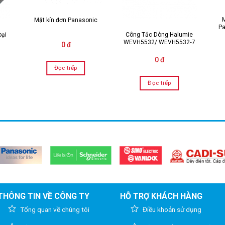
M
Mặt kín đơn Panasonic
Pa
oại
Công Tắc Dòng Halumie
WEVH5532/ WEVH5532‑7
0 đ
0 đ
Đọc tiếp
Đọc tiếp
THÔNG TIN VỀ CÔNG TY
HỖ TRỢ KHÁCH HÀNG
Tổng quan về chúng tôi
Điều khoản sử dụng