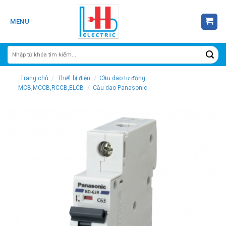
Skip
to
MENU
content
Trang chủ
/
Thiết bị điện
/
Cầu dao tự động
MCB,MCCB,RCCB,ELCB
/
Cầu dao Panasonic