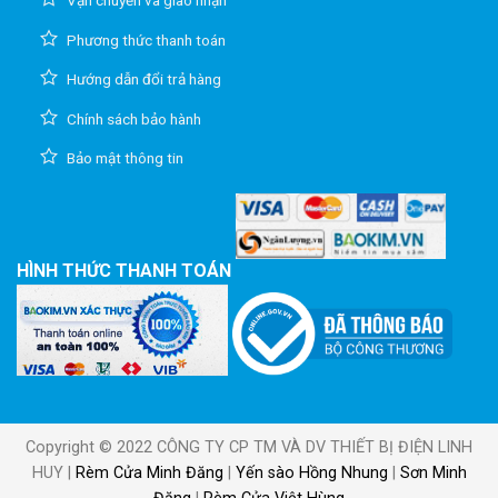
Vận chuyển và giao nhận
Phương thức thanh toán
Hướng dẫn đổi trả hàng
Chính sách bảo hành
Bảo mật thông tin
HÌNH THỨC THANH TOÁN
Copyright © 2022 CÔNG TY CP TM VÀ DV THIẾT BỊ ĐIỆN LINH
HUY |
Rèm Cửa Minh Đăng
|
Yến sào Hồng Nhung
|
Sơn Minh