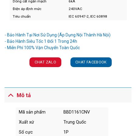
Dòng cắt ngắn mạch
6kA
Điện áp định mức
240VAC
Tiêu chuẩn
IEC 60947-2, IEC 60898
Ưu đãi và quà tặng khuyến mãi:
- Bảo Hành Tại Nơi Sử Dụng (Áp Dụng Nội Thành Hà Nội)
- Bảo Hành Siêu Tốc 1 Đổi 1 Trong 24h
CHAT ZALO
CHAT FACEBOOK
Mô tả
Mã sản phẩm
BBD1161CNV
Xuất xứ
Trung Quốc
Số cực
1P