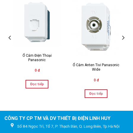
Ổ Cắm Điện Thoại
Panasonic
Ổ Cắm Anten Tivi Panasonic
Wide
0 đ
0 đ
Đọc tiếp
Đọc tiếp
CÔNG TY CP TM VÀ DV THIẾT BỊ ĐIỆN LINH HUY
Số 84 Ngọc Trì, Tổ 7, P. Thạch Bàn, Q. Long Biên, Tp.Hà Nội