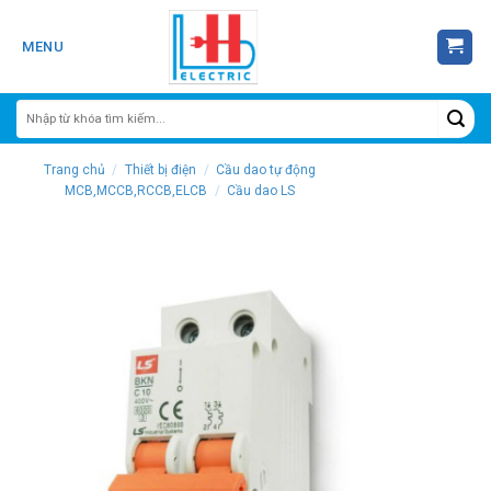
Skip
to
MENU
content
Trang chủ
/
Thiết bị điện
/
Cầu dao tự động
MCB,MCCB,RCCB,ELCB
/
Cầu dao LS