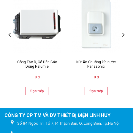
Công Tắc D, Có Đèn Báo
Nút Ấn Chuông kín nước
Dòng Halumie
Panasonic
0 đ
0 đ
Đọc tiếp
Đọc tiếp
CÔNG TY CP TM VÀ DV THIẾT BỊ ĐIỆN LINH HUY
Số 84 Ngọc Trì, Tổ 7, P. Thạch Bàn, Q. Long Biên, Tp.Hà Nội