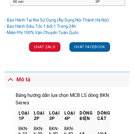
Số cực
2P
Ưu đãi và quà tặng khuyến mãi:
- Bảo Hành Tại Nơi Sử Dụng (Áp Dụng Nội Thành Hà Nội)
- Bảo Hành Siêu Tốc 1 Đổi 1 Trong 24h
CHAT ZALO
CHAT FACEBOOK
Mô tả
Bảng hướng dẫn lựa chọn MCB LS dòng BKN
Series
LOẠI
LOẠI
LOẠI
LOẠI
DÒNG
DÒNG
1P
2P
3P
4P
ĐIỆN
CẮT
BKN-
BKN-
BKN-
BKN-