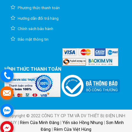
Phương thức thanh toán
Hướng dẫn đổi trả hàng
Chính sách bảo hành
Bảo mật thông tin
HÌNH THỨC THANH TOÁN
Copyright © 2022 CÔNG TY CP TM VÀ DV THIẾT BỊ ĐIỆN LINH
HUY |
Rèm Cửa Minh Đăng
|
Yến sào Hồng Nhung
|
Sơn Minh
Đăng
|
Rèm Cửa Việt Hùng