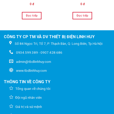
0 đ
0 đ
Đọc tiếp
Đọc tiếp
CÔNG TY CP TM VÀ DV THIẾT BỊ ĐIỆN LINH HUY
Số 84 Ngọc Trì, Tổ 7, P. Thạch Bàn, Q. Long Biên, Tp.Hà Nội
0934.599.389 - 0907.428.686
admin@tbdlinhhuy.com
www.tbdlinhhuy.com
THÔNG TIN VỀ CÔNG TY
Tổng quan về chúng tôi
Đội ngũ nhân viên
Giá trị và sứ mệnh