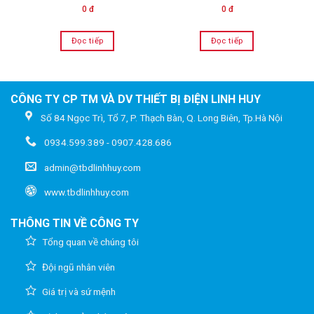
0 đ
0 đ
Đọc tiếp
Đọc tiếp
CÔNG TY CP TM VÀ DV THIẾT BỊ ĐIỆN LINH HUY
Số 84 Ngọc Trì, Tổ 7, P. Thạch Bàn, Q. Long Biên, Tp.Hà Nội
0934.599.389 - 0907.428.686
admin@tbdlinhhuy.com
www.tbdlinhhuy.com
THÔNG TIN VỀ CÔNG TY
Tổng quan về chúng tôi
Đội ngũ nhân viên
Giá trị và sứ mệnh