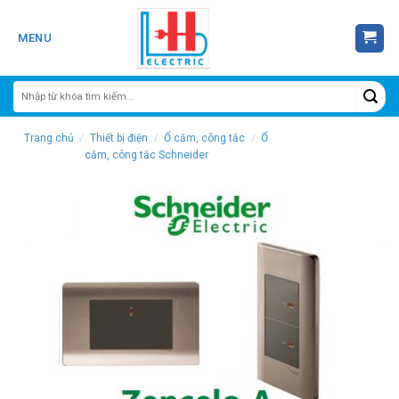
Skip
to
MENU
content
Trang chủ
/
Thiết bị điện
/
Ổ cắm, công tắc
/
Ổ
cắm, công tắc Schneider