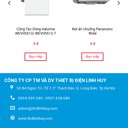
Công Tắc Dòng Halumie
Nút ấn chuông Panasonic
WEVH5512/ WEVH5512‑7
Wide
0 đ
0 đ
Đọc tiếp
Đọc tiếp
CÔNG TY CP TM VÀ DV THIẾT BỊ ĐIỆN LINH HUY
Số 84 Ngọc Trì, Tổ 7, P. Thạch Bàn, Q. Long Biên, Tp.Hà Nội
0934.599.389 - 0907.428.686
admin@tbdlinhhuy.com
www.tbdlinhhuy.com