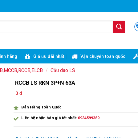
ính hãng
Giá ưu đãi nhất
Vận chuyển toàn quốc
CB,MCCB,RCCB,ELCB
/
Cầu dao LS
RCCB LS RKN 3P+N 63A
0 đ
Bán Hàng Toàn Quốc
Liên hệ nhận báo giá tốt nhất:
0934599389
Ưu đãi và quà tặng khuyến mãi: