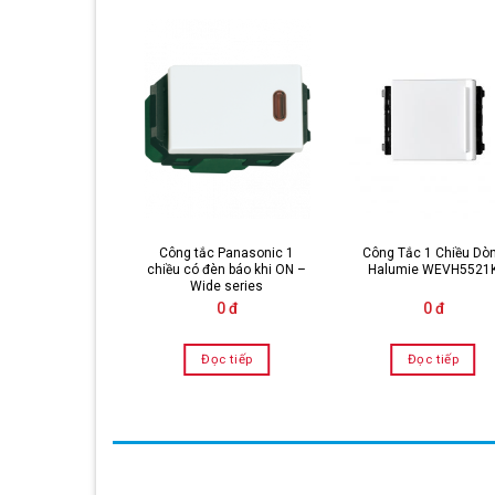
 data CAT5E
Công tắc Panasonic 1
Công Tắc 1 Chiều Dò
ic Wide Series
chiều có đèn báo khi ON –
Halumie WEVH5521
V2488SW
Wide series
0 đ
0 đ
0 đ
Đọc tiếp
Đọc tiếp
Đọc tiếp