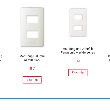
Mặt dùng cho 2 thiết bị
Panasonic – Wide series
ng
Mặt Dòng Halumie
C
K
WEVH68020
0 đ
0 đ
Đọc tiếp
Đọc tiếp