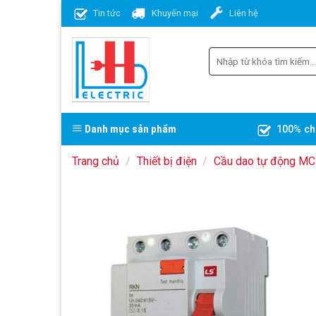
Skip
Tin tức
Khuyến mại
Liên hệ
to
content
Danh mục sản phẩm
100% ch
Trang chủ
/
Thiết bị điện
/
Cầu dao tự động M