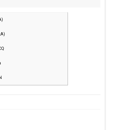
A)
kA)
CQ
a
N