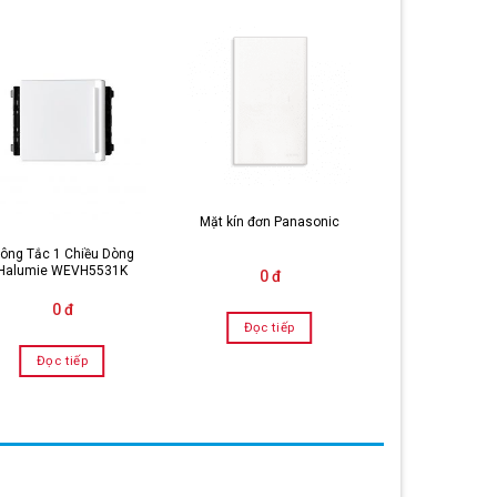
Mặt kín đơn Panasonic
ông Tắc 1 Chiều Dòng
Công Tắc Dòng
Halumie WEVH5531K
WEVH5522/ WE
0 đ
0 đ
0 đ
Đọc tiếp
Đọc tiếp
Đọc tiế