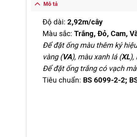
Mô tả
Độ dài:
2,92m/cây
Màu sắc:
Trắng, Đỏ, Cam, V
Để đặt ống màu thêm ký hiệ
vàng (
VA
), màu xanh lá (
XL
),
Để đặt ống trắng có vạch mà
Tiêu chuẩn:
BS 6099-2-2; B