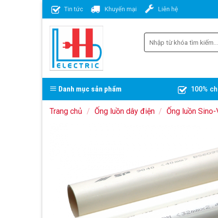
Skip
Tin tức
Khuyến mại
Liên hệ
to
content
Danh mục sản phẩm
100% ch
Trang chủ
/
Ống luồn dây điện
/
Ống luồn Sino-