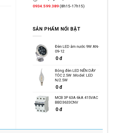
0934.599.389
(8h15-17h15)
SẢN PHẨM NỔI BẬT
Đèn LED âm nước 9W AN-
09-12
0 đ
Bóng đèn LED NẾN DÂY
TÓC 2.5W .Model: LED
N/2.5W
0 đ
MCB 3P 63A 6kA 415VAC
BBD3633CNV
0 đ