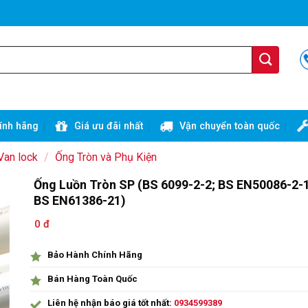
ính hãng
Giá ưu đãi nhất
Vận chuyển toàn quốc
Van lock
/
Ống Tròn và Phụ Kiện
Ống Luồn Tròn SP (BS 6099-2-2; BS EN50086-2-1
BS EN61386-21)
0 đ
Bảo Hành Chính Hãng
Bán Hàng Toàn Quốc
Liên hệ nhận báo giá tốt nhất:
0934599389