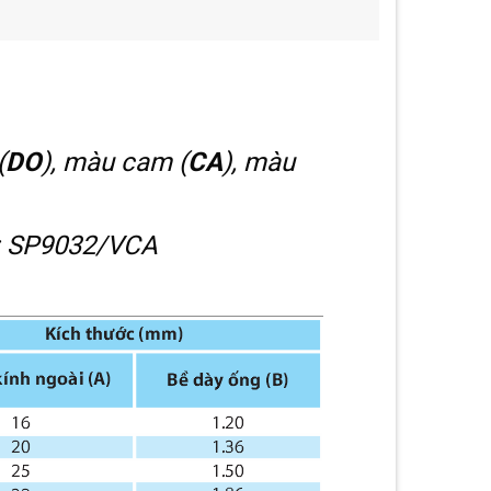
(
DO
), màu cam (
CA
), màu
ụ: SP9032/VCA