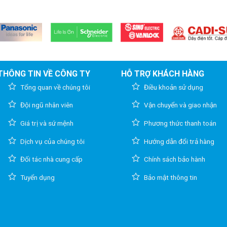
THÔNG TIN VỀ CÔNG TY
HỖ TRỢ KHÁCH HÀNG
Tổng quan về chúng tôi
Điều khoản sử dụng
Đội ngũ nhân viên
Vận chuyển và giao nhận
Giá trị và sứ mệnh
Phương thức thanh toán
Dịch vụ của chúng tôi
Hướng dẫn đổi trả hàng
Đối tác nhà cung cấp
Chính sách bảo hành
Tuyển dụng
Bảo mật thông tin