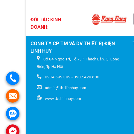
ĐỐI TÁC KINH
DOANH:
CÔNG TY CP TM VÀ DV THIẾT BỊ ĐIỆN
LINH HUY
Số 84 Ngọc Trì, Tổ 7, P. Thạch Bàn, Q. Long
Biên, Tp.Hà Nội
0934.599.389 - 0907.428.686
admin@tbdlinhhuy.com
www.tbdlinhhuy.com