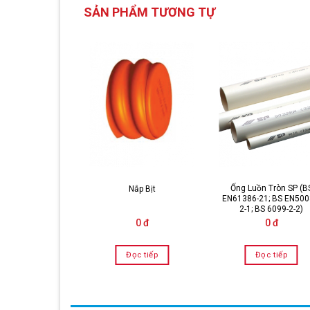
SẢN PHẨM TƯƠNG TỰ
Ống Luồn Tròn SP (B
Nắp Bịt
EN61386-21; BS EN500
2-1; BS 6099-2-2)
0 đ
0 đ
Đọc tiếp
Đọc tiếp