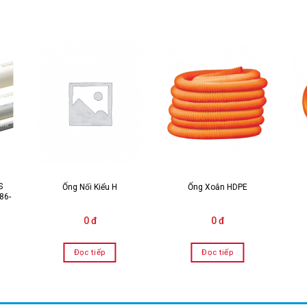
S
Ống Nối Kiểu H
Ống Xoắn HDPE
86-
0 đ
0 đ
Đọc tiếp
Đọc tiếp