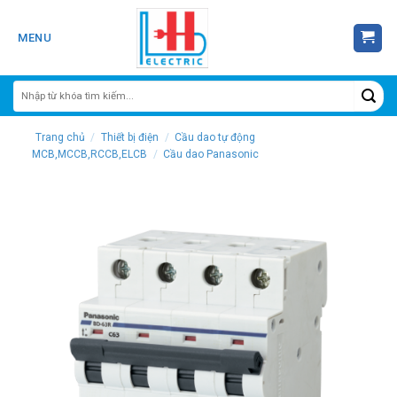
Skip
to
MENU
content
Trang chủ
/
Thiết bị điện
/
Cầu dao tự động
MCB,MCCB,RCCB,ELCB
/
Cầu dao Panasonic