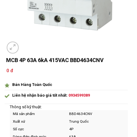
MCB 4P 63A 6kA 415VAC BBD4634CNV
0 đ
Bán Hàng Toàn Quốc
Liên hệ nhận báo giá tốt nhất:
0934599389
Thông số kỹ thuật:
Mã sản phẩm
BBD4634CNV
Xuất xứ
Trung Quốc
Số cực
4P
Dòng điện định mức
63A