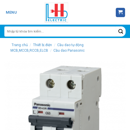
Skip
to
MENU
content
Trang chủ
/
Thiết bị điện
/
Cầu dao tự động
MCB,MCCB,RCCB,ELCB
/
Cầu dao Panasonic