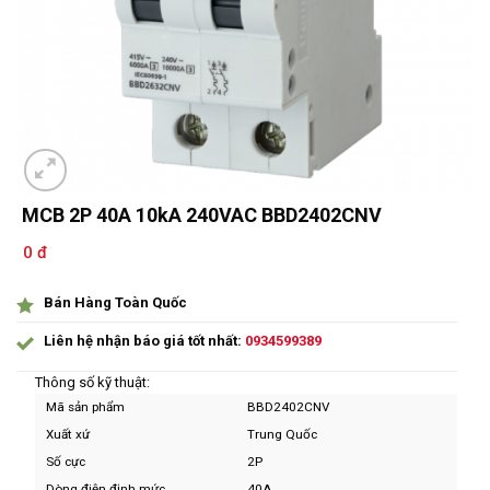
MCB 2P 40A 10kA 240VAC BBD2402CNV
0 đ
Bán Hàng Toàn Quốc
Liên hệ nhận báo giá tốt nhất:
0934599389
Thông số kỹ thuật:
Mã sản phẩm
BBD2402CNV
Xuất xứ
Trung Quốc
Số cực
2P
Dòng điện định mức
40A