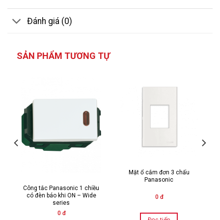
Đánh giá (0)
SẢN PHẨM TƯƠNG TỰ
Mặt ổ cắm đơn 3 chấu
Panasonic
Công tắc Panasonic 1 chiều
có đèn báo khi ON – Wide
0 đ
series
0 đ
Đọc tiếp