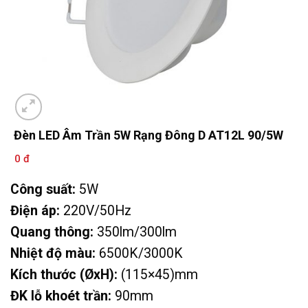
Đèn LED Âm Trần 5W Rạng Đông D AT12L 90/5W
0 đ
Công suất:
5W
Điện áp:
220V/50Hz
Quang thông:
350lm/300lm
Nhiệt độ màu:
6500K/3000K
Kích thước (ØxH):
(115×45)mm
ĐK lỗ khoét trần:
90mm