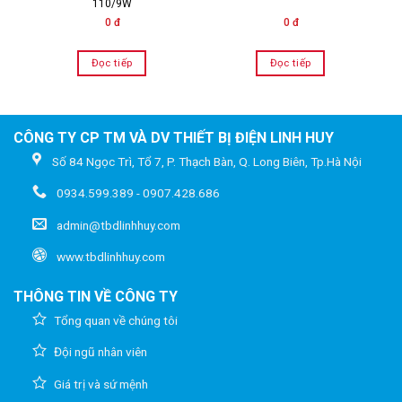
110/9W
0 đ
0 đ
Đọc tiếp
Đọc tiếp
CÔNG TY CP TM VÀ DV THIẾT BỊ ĐIỆN LINH HUY
Số 84 Ngọc Trì, Tổ 7, P. Thạch Bàn, Q. Long Biên, Tp.Hà Nội
0934.599.389 - 0907.428.686
admin@tbdlinhhuy.com
www.tbdlinhhuy.com
THÔNG TIN VỀ CÔNG TY
Tổng quan về chúng tôi
Đội ngũ nhân viên
Giá trị và sứ mệnh