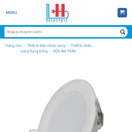
Skip
to
MENU
content
Trang chủ
/
Thiết bị điện chiếu sáng
/
Thiết bị chiếu
sáng Rạng Đông
/
ĐÈN ÂM TRẦN