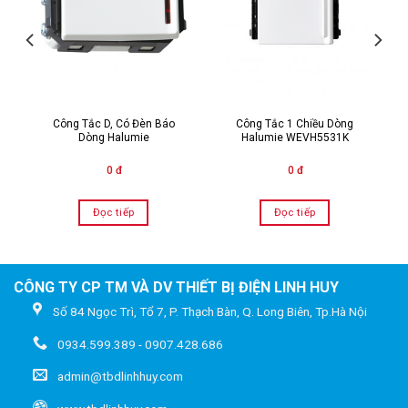
Công Tắc D, Có Đèn Báo
Công Tắc 1 Chiều Dòng
Dòng Halumie
Halumie WEVH5531K
0 đ
0 đ
Đọc tiếp
Đọc tiếp
CÔNG TY CP TM VÀ DV THIẾT BỊ ĐIỆN LINH HUY
Số 84 Ngọc Trì, Tổ 7, P. Thạch Bàn, Q. Long Biên, Tp.Hà Nội
0934.599.389 - 0907.428.686
admin@tbdlinhhuy.com