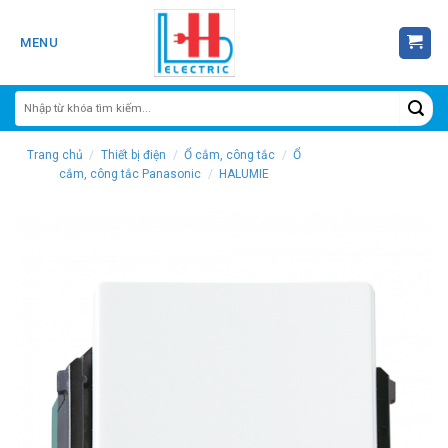
Skip
to
MENU
content
Trang chủ
/
Thiết bị điện
/
Ổ cắm, công tắc
/
Ổ
cắm, công tắc Panasonic
/
HALUMIE