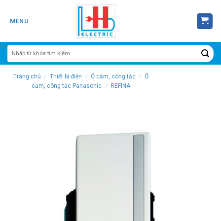
Skip
to
MENU
content
Trang chủ
/
Thiết bị điện
/
Ổ cắm, công tắc
/
Ổ
cắm, công tắc Panasonic
/
REFINA