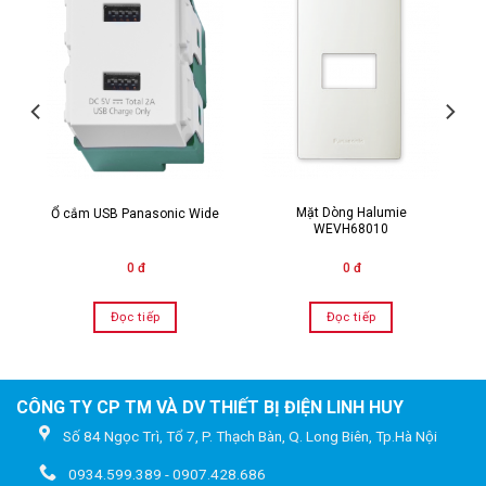
Mặt Dòng Halumie
Ổ cắm USB Panasonic Wide
WEVH68010
0 đ
0 đ
Đọc tiếp
Đọc tiếp
CÔNG TY CP TM VÀ DV THIẾT BỊ ĐIỆN LINH HUY
Số 84 Ngọc Trì, Tổ 7, P. Thạch Bàn, Q. Long Biên, Tp.Hà Nội
0934.599.389 - 0907.428.686