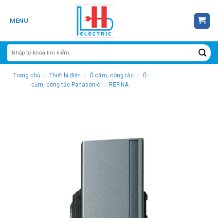
Skip
to
MENU
content
Trang chủ
/
Thiết bị điện
/
Ổ cắm, công tắc
/
Ổ
cắm, công tắc Panasonic
/
REFINA