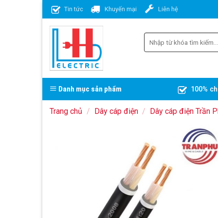
Skip
Tin tức
Khuyến mại
Liên hệ
to
content
Danh mục sản phẩm
100% ch
Trang chủ
/
Dây cáp điện
/
Dây cáp điện Trần 