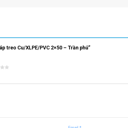
“Cáp treo Cu/XLPE/PVC 2×50 – Trần phú”
Email
*