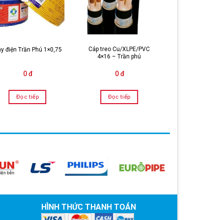
Cáp treo Cu/XLPE/PVC
y điện Trần Phú 1×0,75
Cáp điện Gold
4×16 – Trần phú
0 đ
0 đ
0 đ
Đọc tiếp
Đọc tiếp
Đọc tiế
HÌNH THỨC THANH TOÁN