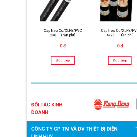
Cáp treo Cu/XLPE/PVC
Cáp treo Cu/XLPE/P
n Trần Phú 1×10
2×6 – Trần phú
4×25 – Trần phú
0 đ
0 đ
0 đ
Đọc tiếp
Đọc tiếp
Đọc tiếp
ĐỐI TÁC KINH
DOANH:
CÔNG TY CP TM VÀ DV THIẾT BỊ ĐIỆN
LINH HUY