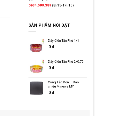
0934.599.389
(8h15-17h15)
SẢN PHẨM NỔI BẬT
Dây điện Tân Phú 1x1
0 đ
Dây điện Tân Phú 2x0,75
0 đ
Công Tắc Đơn – Đảo
chiều Minerva MY
0 đ