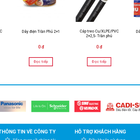
VC
Cáp treo Cu/XLPE/PVC
Dây điện Trần Phú 2×1
Dâ
2×2,5- Trần phú
0 đ
0 đ
Đọc tiếp
Đọc tiếp
THÔNG TIN VỀ CÔNG TY
HỖ TRỢ KHÁCH HÀNG