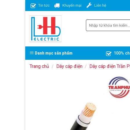
Skip
Tin tức
Khuyến mại
Liên hệ
to
content
Danh mục sản phẩm
100% ch
Trang chủ
/
Dây cáp điện
/
Dây cáp điện Trần 