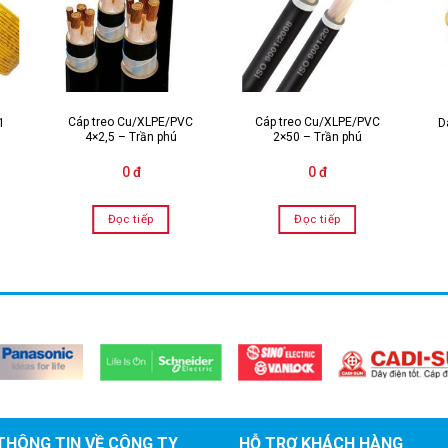
Cáp treo Cu/XLPE/PVC
Cáp treo Cu/XLPE/PVC
1
D
4×2,5 – Trần phú
2×50 – Trần phú
0 đ
0 đ
Đọc tiếp
Đọc tiếp
THÔNG TIN VỀ CÔNG TY
HỖ TRỢ KHÁCH HÀNG