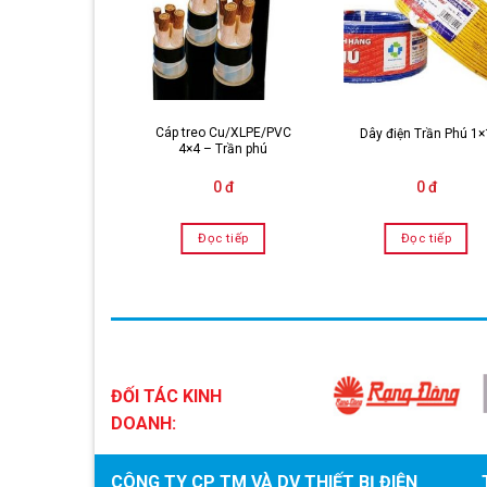
Cáp treo Cu/XLPE/PVC
n Trần Phú 1×6
Dây điện Trần Phú 1×
4×4 – Trần phú
0 đ
0 đ
0 đ
Đọc tiếp
Đọc tiếp
Đọc tiếp
ĐỐI TÁC KINH
DOANH:
CÔNG TY CP TM VÀ DV THIẾT BỊ ĐIỆN