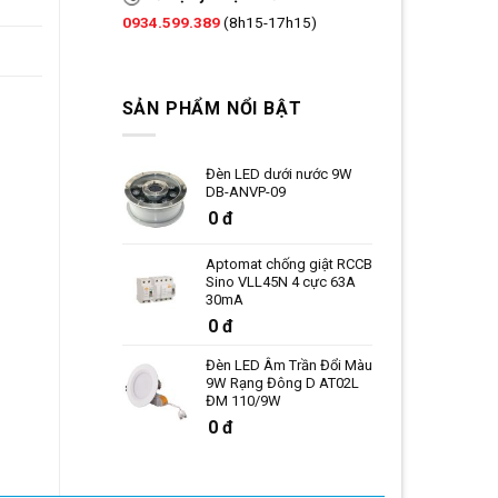
0934.599.389
(8h15-17h15)
SẢN PHẨM NỔI BẬT
Đèn LED dưới nước 9W
DB-ANVP-09
0 đ
Aptomat chống giật RCCB
Sino VLL45N 4 cực 63A
30mA
0 đ
Đèn LED Âm Trần Đổi Màu
9W Rạng Đông D AT02L
ĐM 110/9W
0 đ