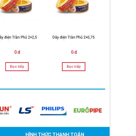
Cáp treo Cu/
ây điện Trần Phú 2×2,5
Dây điện Trần Phú 2×0,75
1×6 – Trần
0 đ
0 đ
0 đ
Đọc tiếp
Đọc tiếp
Đọc tiế
HÌNH THỨC THANH TOÁN