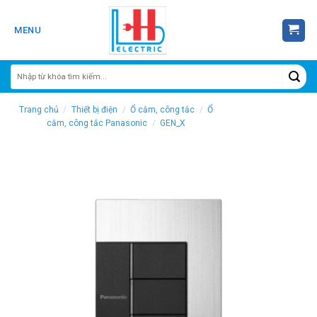
Skip
to
MENU
content
Trang chủ
/
Thiết bị điện
/
Ổ cắm, công tắc
/
Ổ
cắm, công tắc Panasonic
/
GEN_X