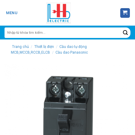
Skip
to
MENU
content
Trang chủ
/
Thiết bị điện
/
Cầu dao tự động
MCB,MCCB,RCCB,ELCB
/
Cầu dao Panasonic