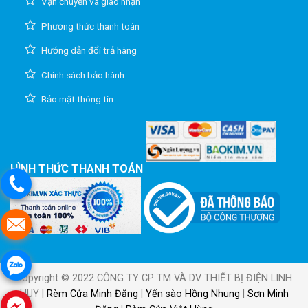
Vận chuyển và giao nhận
Phương thức thanh toán
Hướng dẫn đổi trả hàng
Chính sách bảo hành
Bảo mật thông tin
HÌNH THỨC THANH TOÁN
Copyright © 2022 CÔNG TY CP TM VÀ DV THIẾT BỊ ĐIỆN LINH
HUY |
Rèm Cửa Minh Đăng
|
Yến sào Hồng Nhung
|
Sơn Minh