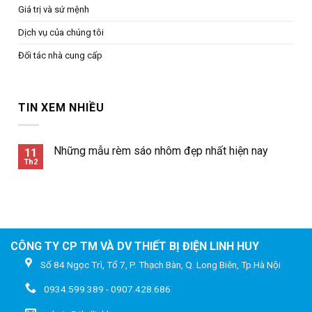
Giá trị và sứ mệnh
Dịch vụ của chúng tôi
Đối tác nhà cung cấp
TIN XEM NHIỀU
Những mẫu rèm sáo nhôm đẹp nhất hiện nay
11
Th2
CÔNG TY CP TM VÀ DV THIẾT BỊ ĐIỆN LINH HUY
Số 84 Ngọc Trì, Tổ 7, P. Thạch Bàn, Q. Long Biên, Tp.Hà Nội
0934.599.389 - 0907.428.686