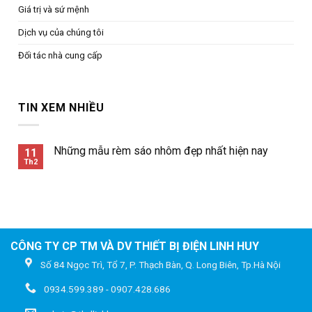
Giá trị và sứ mệnh
Dịch vụ của chúng tôi
Đối tác nhà cung cấp
TIN XEM NHIỀU
Những mẫu rèm sáo nhôm đẹp nhất hiện nay
11
Th2
CÔNG TY CP TM VÀ DV THIẾT BỊ ĐIỆN LINH HUY
Số 84 Ngọc Trì, Tổ 7, P. Thạch Bàn, Q. Long Biên, Tp.Hà Nội
0934.599.389 - 0907.428.686