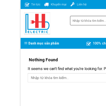
Skip
Tin tức
Khuyến mại
Liên hệ
to
content
Danh mục sản phẩm
100% ch
Nothing Found
It seems we can’t find what you’re looking for. 