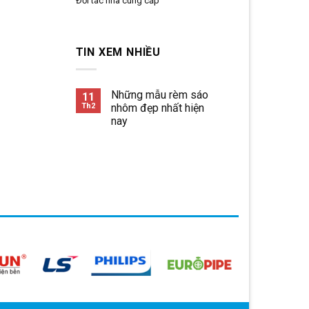
Đối tác nhà cung cấp
TIN XEM NHIỀU
Những mẫu rèm sáo
11
Th2
nhôm đẹp nhất hiện
nay