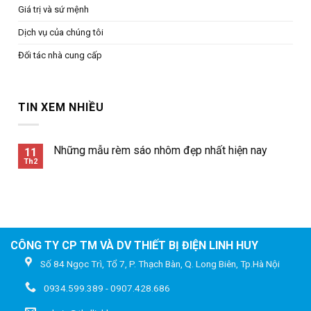
Giá trị và sứ mệnh
Dịch vụ của chúng tôi
Đối tác nhà cung cấp
TIN XEM NHIỀU
Những mẫu rèm sáo nhôm đẹp nhất hiện nay
11
Th2
CÔNG TY CP TM VÀ DV THIẾT BỊ ĐIỆN LINH HUY
Số 84 Ngọc Trì, Tổ 7, P. Thạch Bàn, Q. Long Biên, Tp.Hà Nội
0934.599.389 - 0907.428.686