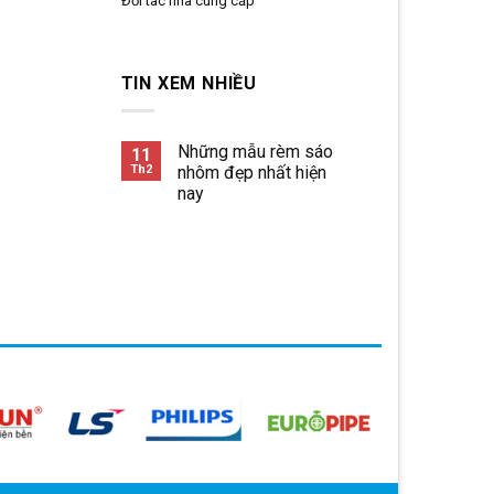
Đối tác nhà cung cấp
TIN XEM NHIỀU
Những mẫu rèm sáo
11
Th2
nhôm đẹp nhất hiện
nay