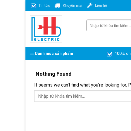
Skip
Tin tức
Khuyến mại
Liên hệ
to
content
Danh mục sản phẩm
100% ch
Nothing Found
It seems we can’t find what you’re looking for. 