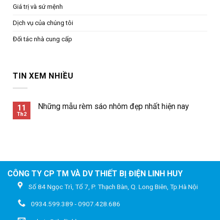
Giá trị và sứ mệnh
Dịch vụ của chúng tôi
Đối tác nhà cung cấp
TIN XEM NHIỀU
Những mẫu rèm sáo nhôm đẹp nhất hiện nay
11
Th2
CÔNG TY CP TM VÀ DV THIẾT BỊ ĐIỆN LINH HUY
Số 84 Ngọc Trì, Tổ 7, P. Thạch Bàn, Q. Long Biên, Tp.Hà Nội
0934.599.389 - 0907.428.686