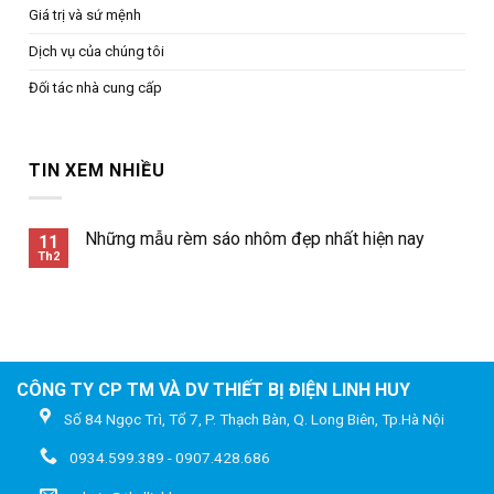
Giá trị và sứ mệnh
Dịch vụ của chúng tôi
Đối tác nhà cung cấp
TIN XEM NHIỀU
Những mẫu rèm sáo nhôm đẹp nhất hiện nay
11
Th2
CÔNG TY CP TM VÀ DV THIẾT BỊ ĐIỆN LINH HUY
Số 84 Ngọc Trì, Tổ 7, P. Thạch Bàn, Q. Long Biên, Tp.Hà Nội
0934.599.389 - 0907.428.686