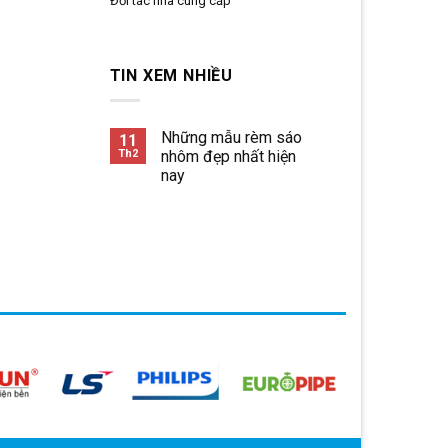
Đối tác nhà cung cấp
TIN XEM NHIỀU
Những mẫu rèm sáo
11
Th2
nhôm đẹp nhất hiện
nay