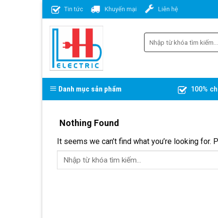
Skip
Tin tức
Khuyến mại
Liên hệ
to
content
Danh mục sản phẩm
100% ch
Nothing Found
It seems we can’t find what you’re looking for. 