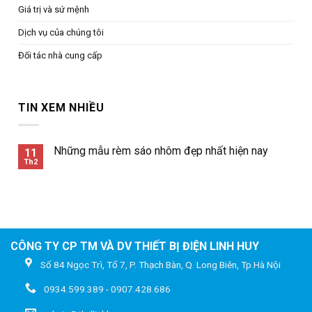
Giá trị và sứ mệnh
Dịch vụ của chúng tôi
Đối tác nhà cung cấp
TIN XEM NHIỀU
Những mẫu rèm sáo nhôm đẹp nhất hiện nay
11
Th2
CÔNG TY CP TM VÀ DV THIẾT BỊ ĐIỆN LINH HUY
Số 84 Ngọc Trì, Tổ 7, P. Thạch Bàn, Q. Long Biên, Tp.Hà Nội
0934.599.389 - 0907.428.686