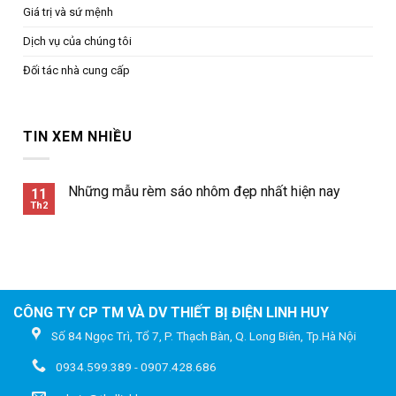
Giá trị và sứ mệnh
Dịch vụ của chúng tôi
Đối tác nhà cung cấp
TIN XEM NHIỀU
Những mẫu rèm sáo nhôm đẹp nhất hiện nay
11
Th2
CÔNG TY CP TM VÀ DV THIẾT BỊ ĐIỆN LINH HUY
Số 84 Ngọc Trì, Tổ 7, P. Thạch Bàn, Q. Long Biên, Tp.Hà Nội
0934.599.389 - 0907.428.686