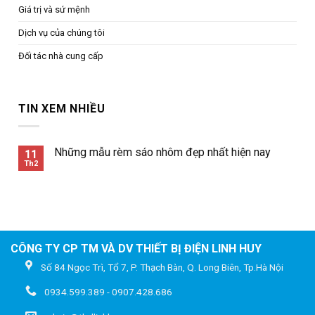
Giá trị và sứ mệnh
Dịch vụ của chúng tôi
Đối tác nhà cung cấp
TIN XEM NHIỀU
Những mẫu rèm sáo nhôm đẹp nhất hiện nay
11
Th2
CÔNG TY CP TM VÀ DV THIẾT BỊ ĐIỆN LINH HUY
Số 84 Ngọc Trì, Tổ 7, P. Thạch Bàn, Q. Long Biên, Tp.Hà Nội
0934.599.389 - 0907.428.686