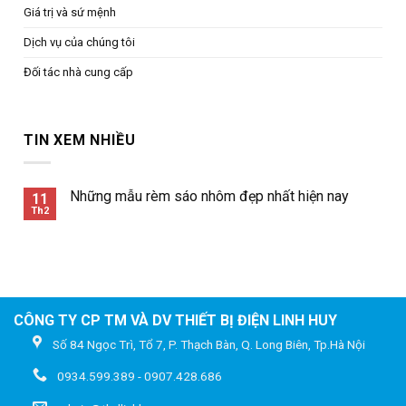
Giá trị và sứ mệnh
Dịch vụ của chúng tôi
Đối tác nhà cung cấp
TIN XEM NHIỀU
Những mẫu rèm sáo nhôm đẹp nhất hiện nay
11
Th2
CÔNG TY CP TM VÀ DV THIẾT BỊ ĐIỆN LINH HUY
Số 84 Ngọc Trì, Tổ 7, P. Thạch Bàn, Q. Long Biên, Tp.Hà Nội
0934.599.389 - 0907.428.686