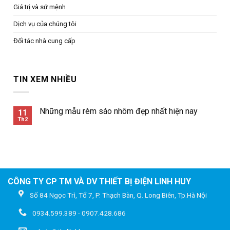
Giá trị và sứ mệnh
Dịch vụ của chúng tôi
Đối tác nhà cung cấp
TIN XEM NHIỀU
Những mẫu rèm sáo nhôm đẹp nhất hiện nay
11
Th2
CÔNG TY CP TM VÀ DV THIẾT BỊ ĐIỆN LINH HUY
Số 84 Ngọc Trì, Tổ 7, P. Thạch Bàn, Q. Long Biên, Tp.Hà Nội
0934.599.389 - 0907.428.686