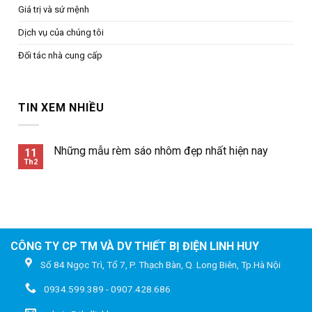
Giá trị và sứ mệnh
Dịch vụ của chúng tôi
Đối tác nhà cung cấp
TIN XEM NHIỀU
Những mẫu rèm sáo nhôm đẹp nhất hiện nay
11
Th2
CÔNG TY CP TM VÀ DV THIẾT BỊ ĐIỆN LINH HUY
Số 84 Ngọc Trì, Tổ 7, P. Thạch Bàn, Q. Long Biên, Tp.Hà Nội
0934.599.389 - 0907.428.686