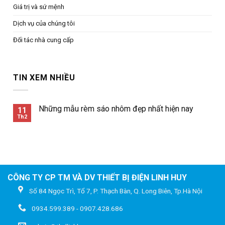
Giá trị và sứ mệnh
Dịch vụ của chúng tôi
Đối tác nhà cung cấp
TIN XEM NHIỀU
Những mẫu rèm sáo nhôm đẹp nhất hiện nay
11
Th2
CÔNG TY CP TM VÀ DV THIẾT BỊ ĐIỆN LINH HUY
Số 84 Ngọc Trì, Tổ 7, P. Thạch Bàn, Q. Long Biên, Tp.Hà Nội
0934.599.389 - 0907.428.686