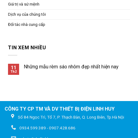
Giá trị và sứ mệnh
Dịch vụ của chúng tôi
Đối tác nhà cung cấp
TIN XEM NHIỀU
Những mẫu rèm sáo nhôm đẹp nhất hiện nay
11
Th2
CÔNG TY CP TM VÀ DV THIẾT BỊ ĐIỆN LINH HUY
Số 84 Ngọc Trì, Tổ 7, P. Thạch Bàn, Q. Long Biên, Tp.Hà Nội
0934.599.389 - 0907.428.686