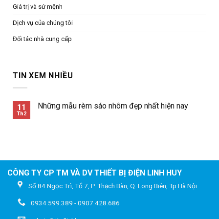
Giá trị và sứ mệnh
Dịch vụ của chúng tôi
Đối tác nhà cung cấp
TIN XEM NHIỀU
Những mẫu rèm sáo nhôm đẹp nhất hiện nay
11
Th2
CÔNG TY CP TM VÀ DV THIẾT BỊ ĐIỆN LINH HUY
Số 84 Ngọc Trì, Tổ 7, P. Thạch Bàn, Q. Long Biên, Tp.Hà Nội
0934.599.389 - 0907.428.686