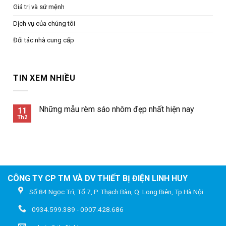
Giá trị và sứ mệnh
Dịch vụ của chúng tôi
Đối tác nhà cung cấp
TIN XEM NHIỀU
Những mẫu rèm sáo nhôm đẹp nhất hiện nay
11
Th2
CÔNG TY CP TM VÀ DV THIẾT BỊ ĐIỆN LINH HUY
Số 84 Ngọc Trì, Tổ 7, P. Thạch Bàn, Q. Long Biên, Tp.Hà Nội
0934.599.389 - 0907.428.686