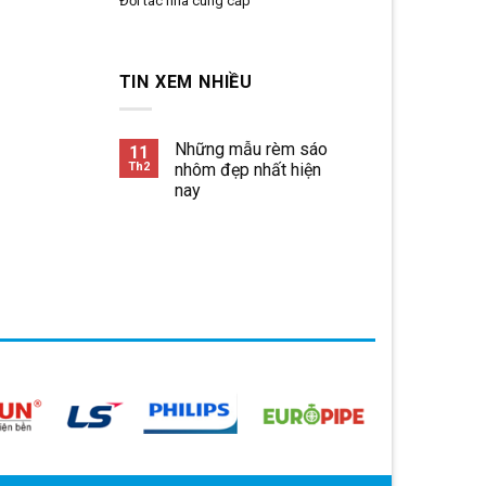
Đối tác nhà cung cấp
TIN XEM NHIỀU
Những mẫu rèm sáo
11
Th2
nhôm đẹp nhất hiện
nay