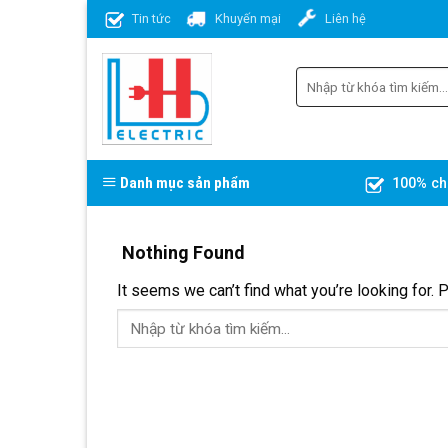
Skip
Tin tức
Khuyến mại
Liên hệ
to
content
Danh mục sản phẩm
100% ch
Nothing Found
It seems we can’t find what you’re looking for. 