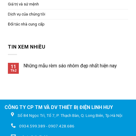
Giá trị và sứ mệnh
Dịch vụ của chúng tôi
Đối tác nhà cung cấp
TIN XEM NHIỀU
Những mẫu rèm sáo nhôm đẹp nhất hiện nay
11
Th2
CÔNG TY CP TM VÀ DV THIẾT BỊ ĐIỆN LINH HUY
Số 84 Ngọc Trì, Tổ 7, P. Thạch Bàn, Q. Long Biên, Tp.Hà Nội
0934.599.389 - 0907.428.686