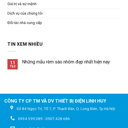
Giá trị và sứ mệnh
Dịch vụ của chúng tôi
Đối tác nhà cung cấp
TIN XEM NHIỀU
Những mẫu rèm sáo nhôm đẹp nhất hiện nay
11
Th2
CÔNG TY CP TM VÀ DV THIẾT BỊ ĐIỆN LINH HUY
Số 84 Ngọc Trì, Tổ 7, P. Thạch Bàn, Q. Long Biên, Tp.Hà Nội
0934.599.389 - 0907.428.686