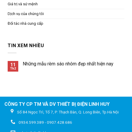
Giá trị và sứ mệnh
Dịch vụ của chúng tôi
Đối tác nhà cung cấp
TIN XEM NHIỀU
Những mẫu rèm sáo nhôm đẹp nhất hiện nay
11
Th2
CÔNG TY CP TM VÀ DV THIẾT BỊ ĐIỆN LINH HUY
Số 84 Ngọc Trì, Tổ 7, P. Thạch Bàn, Q. Long Biên, Tp.Hà Nội
0934.599.389 - 0907.428.686