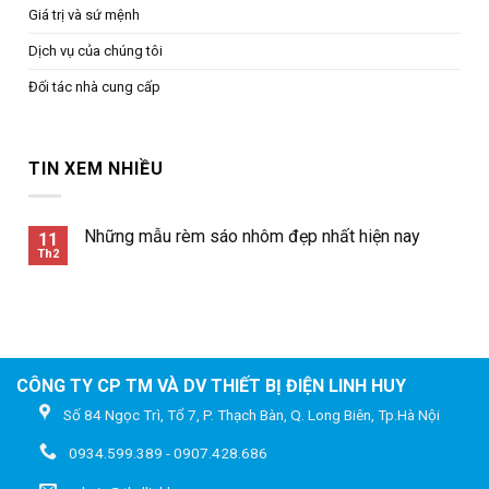
Giá trị và sứ mệnh
Dịch vụ của chúng tôi
Đối tác nhà cung cấp
TIN XEM NHIỀU
Những mẫu rèm sáo nhôm đẹp nhất hiện nay
11
Th2
CÔNG TY CP TM VÀ DV THIẾT BỊ ĐIỆN LINH HUY
Số 84 Ngọc Trì, Tổ 7, P. Thạch Bàn, Q. Long Biên, Tp.Hà Nội
0934.599.389 - 0907.428.686