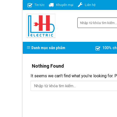
Skip
Tin tức
Khuyến mại
Liên hệ
to
content
Danh mục sản phẩm
100% ch
Nothing Found
It seems we can’t find what you’re looking for. 