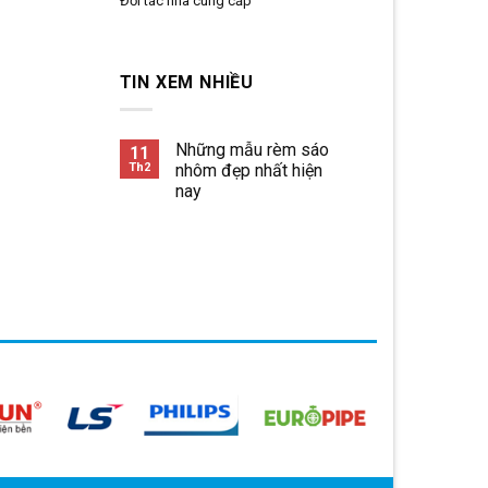
Đối tác nhà cung cấp
TIN XEM NHIỀU
Những mẫu rèm sáo
11
Th2
nhôm đẹp nhất hiện
nay