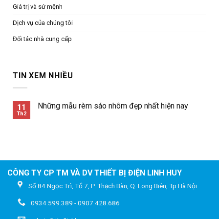
Giá trị và sứ mệnh
Dịch vụ của chúng tôi
Đối tác nhà cung cấp
TIN XEM NHIỀU
Những mẫu rèm sáo nhôm đẹp nhất hiện nay
11
Th2
CÔNG TY CP TM VÀ DV THIẾT BỊ ĐIỆN LINH HUY
Số 84 Ngọc Trì, Tổ 7, P. Thạch Bàn, Q. Long Biên, Tp.Hà Nội
0934.599.389 - 0907.428.686