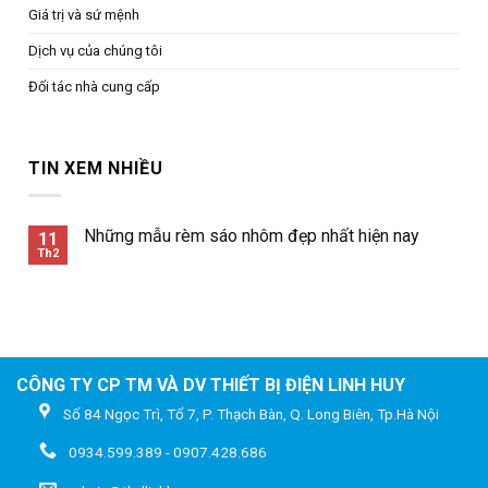
Giá trị và sứ mệnh
Dịch vụ của chúng tôi
Đối tác nhà cung cấp
TIN XEM NHIỀU
Những mẫu rèm sáo nhôm đẹp nhất hiện nay
11
Th2
CÔNG TY CP TM VÀ DV THIẾT BỊ ĐIỆN LINH HUY
Số 84 Ngọc Trì, Tổ 7, P. Thạch Bàn, Q. Long Biên, Tp.Hà Nội
0934.599.389 - 0907.428.686