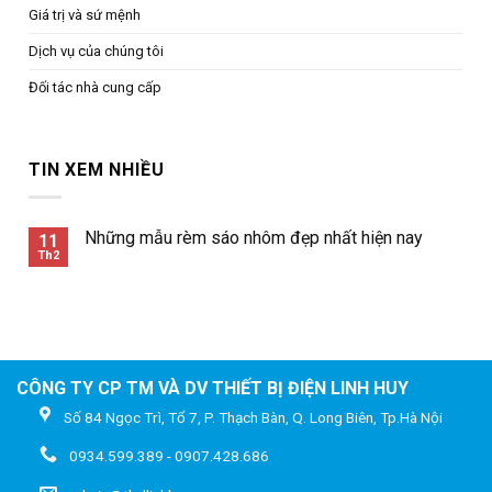
Giá trị và sứ mệnh
Dịch vụ của chúng tôi
Đối tác nhà cung cấp
TIN XEM NHIỀU
Những mẫu rèm sáo nhôm đẹp nhất hiện nay
11
Th2
CÔNG TY CP TM VÀ DV THIẾT BỊ ĐIỆN LINH HUY
Số 84 Ngọc Trì, Tổ 7, P. Thạch Bàn, Q. Long Biên, Tp.Hà Nội
0934.599.389 - 0907.428.686